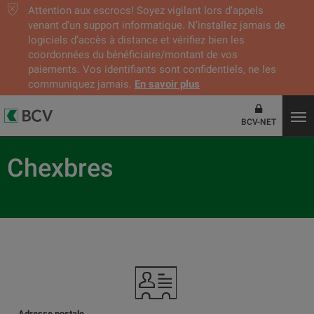
Attention aux escrocs! Soyez vigilant lors d’appels
venant d'un support informatique. N’installez jamais de
logiciels d’accès à distance et vérifiez bien les
coordonnées du bénéficiaire/montant de vos
paiements. Vos identifiants sont confidentiels, ne les
communiquez jamais.
En savoir plus
BCV-NET
Chexbres
Adresse postale