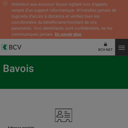
Attention aux escrocs! Soyez vigilant lors d’appels
venant d'un support informatique. N’installez jamais de
logiciels d’accès à distance et vérifiez bien les
coordonnées du bénéficiaire/montant de vos
paiements. Vos identifiants sont confidentiels, ne les
communiquez jamais.
En savoir plus
BCV-NET
Bavois
Adresse postale