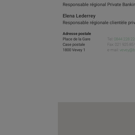
Responsable régional Private Banki
Elena Lederrey
Responsable régionale clientèle pri
Adresse postale
Place de la Gare
Tel:
0844 228 22
Case postale
Fax: 021 925 85
1800 Vevey 1
e-mail:
vevey@b