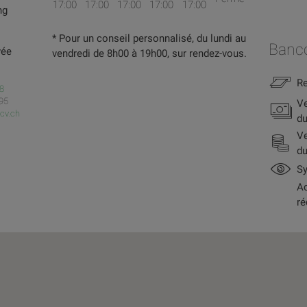
17:00
17:00
17:00
17:00
17:00
ng
* Pour un conseil personnalisé, du lundi au
Banc
vée
vendredi de 8h00 à 19h00, sur rendez-vous.
Re
8
 95
Ve
cv.ch
du
Ve
du
Sy
Ac
ré