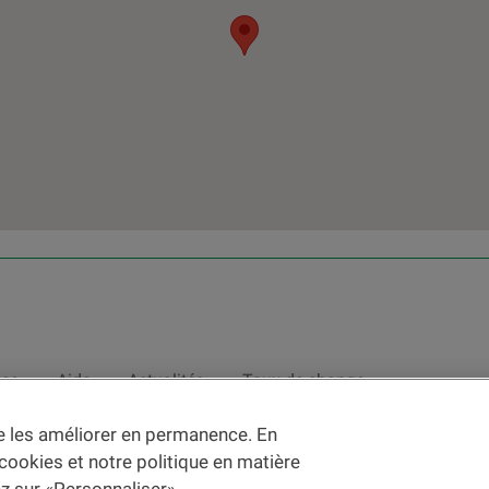
nce
Aide
Actualités
Taux de change
de les améliorer en permanence. En
nce des
c
onditions d'utilisation du Site
et du
courrier électronique
.
 cookies et notre politique en matière
vec des instruments ou services financiers au sens de la LSFin
tuent en principe un support publicitaire selon ladite loi.