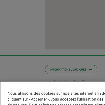
INFORMATIONS JURIDIQUES
Contact
Localiser une age
Nous utilisons des cookies sur nos sites internet afin 
Veuillez préalablement prendre connaissa
cliquant sur «Accepter», vous acceptez l'utilisation des
Les informations et/ou documents en lien a
qui sont présentés sur ce site Internet consti