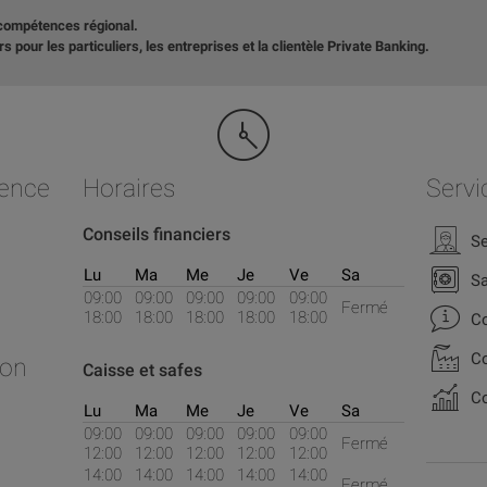
 compétences régional.
 pour les particuliers, les entreprises et la clientèle Private Banking.
gence
Horaires
Servi
Conseils financiers
Se
Lu
Ma
Me
Je
Ve
Sa
S
09:00
09:00
09:00
09:00
09:00
Fermé
18:00
18:00
18:00
18:00
18:00
Co
Co
ion
Caisse et safes
Co
Lu
Ma
Me
Je
Ve
Sa
09:00
09:00
09:00
09:00
09:00
Fermé
12:00
12:00
12:00
12:00
12:00
14:00
14:00
14:00
14:00
14:00
Fermé