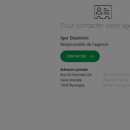
Pour contacter cette a
Igor Dzanovic
Responsable de l'agence
CONTACTER
Adresse postale
Rue St-Germain 2A
Tel:
0844 228 22
Case postale
Fax: 021 706 22
1030 Bussigny
e-mail:
bussign