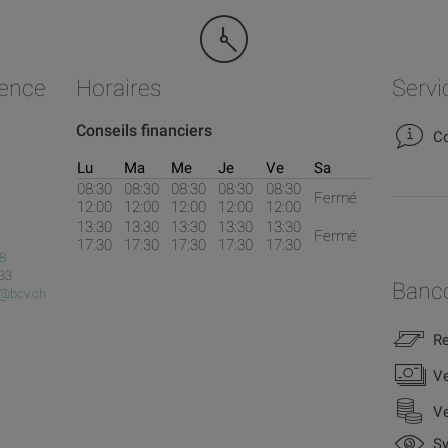
gence
Horaires
Servi
Conseils financiers
Co
Lu
Ma
Me
Je
Ve
Sa
08:30
08:30
08:30
08:30
08:30
Fermé
12:00
12:00
12:00
12:00
12:00
13:30
13:30
13:30
13:30
13:30
Fermé
17:30
17:30
17:30
17:30
17:30
8
 33
Banc
y@bcv.ch
Re
Ve
Ve
Sy