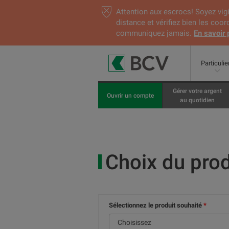
Attention aux escrocs! Soyez vigi
distance et vérifiez bien les coo
communiquez jamais.
En savoir 
Particulie
Gérer votre argent
Ouvrir un compte
au quotidien
Choix du prod
Sélectionnez le produit souhaité