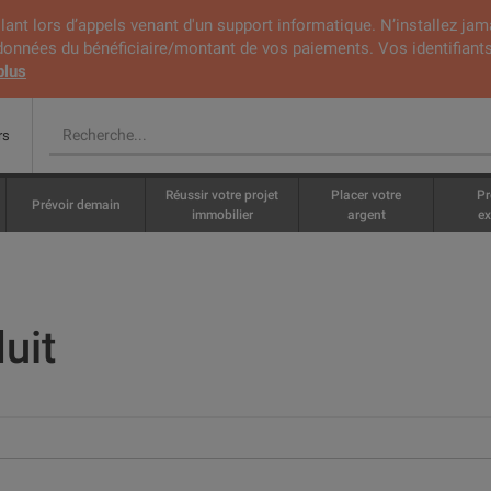
lant lors d’appels venant d'un support informatique. N’installez jam
rdonnées du bénéficiaire/montant de vos paiements. Vos identifiants
plus
rs
Réussir votre projet
Placer votre
Pr
Prévoir demain
immobilier
argent
ex
uit