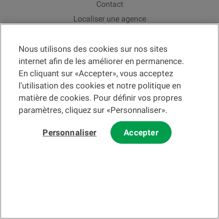
Contact
Localiser une agence
Aide
Actualités
Nous utilisons des cookies sur nos sites
internet afin de les améliorer en permanence.
Taux de change
En cliquant sur «Accepter», vous acceptez
l'utilisation des cookies et notre politique en
matière de cookies. Pour définir vos propres
paramètres, cliquez sur «Personnaliser».
Veuillez préalablement prendre connaissance des
c
onditions
d'utilisation du Site
et du
courrier électronique
.
Personnaliser
Accepter
Les informations et/ou documents en lien avec des instruments ou
services financiers au sens de la LSFin qui sont présentés sur ce site
Internet constituent en principe un support publicitaire selon ladite loi.
© 2002-2026 Banque Cantonale Vaudoise, tous droits réservés.
La BCV
Changer de section