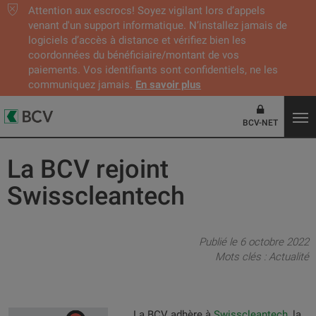
Attention aux escrocs! Soyez vigilant lors d’appels
venant d'un support informatique. N’installez jamais de
logiciels d’accès à distance et vérifiez bien les
coordonnées du bénéficiaire/montant de vos
paiements. Vos identifiants sont confidentiels, ne les
communiquez jamais.
En savoir plus
BCV-NET
La BCV rejoint
Swisscleantech
Publié le 6 octobre 2022
Mots clés :
Actualité
La BCV adhère à
Swisscleantech
, la