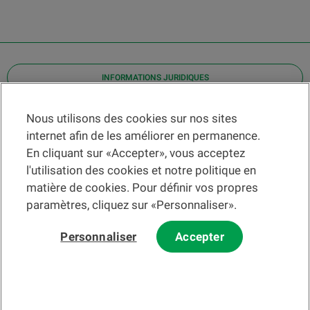
INFORMATIONS JURIDIQUES
Contact
Nous utilisons des cookies sur nos sites
internet afin de les améliorer en permanence.
Localiser une agence
En cliquant sur «Accepter», vous acceptez
Aide
l'utilisation des cookies et notre politique en
Actualités
matière de cookies. Pour définir vos propres
Taux de change
paramètres, cliquez sur «Personnaliser».
Personnaliser
Accepter
Veuillez préalablement prendre connaissance des
c
onditions
d'utilisation du Site
et du
courrier électronique
.
Les informations et/ou documents en lien avec des instruments ou