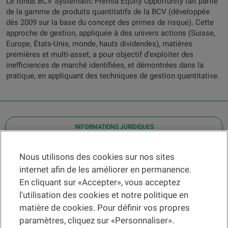
Le fonds BCV Systematic Premia Equity Opportunity fait partie
de la gamme de produits quantitatifs de la BCV (développée
dès 2009 sur la base du concept des primes de risque). Cette
approche de gestion, appliquée à des univers actions (Suisse,
Europe, États-Unis, monde, hauts dividendes), matières
premières et multi-asset, a pour objectif d’exploiter des
inefficiences de marché identifiées, et démontrées dans la
pratique, en appliquant des techniques de gestion quantitative.
INFORMATIONS JURIDIQUES
Contact
Nous utilisons des cookies sur nos sites
internet afin de les améliorer en permanence.
Localiser une agence
En cliquant sur «Accepter», vous acceptez
Aide
l'utilisation des cookies et notre politique en
Actualités
matière de cookies. Pour définir vos propres
Taux de change
paramètres, cliquez sur «Personnaliser».