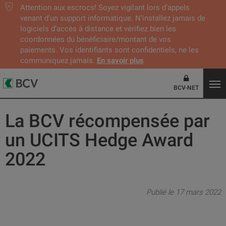
Attention aux escrocs! Soyez vigilant lors d’appels
venant d'un support informatique. N’installez jamais de
logiciels d’accès à distance et vérifiez bien les
coordonnées du bénéficiaire/montant de vos
paiements. Vos identifiants sont confidentiels, ne les
communiquez jamais.
En savoir plus
BCV-NET
La BCV récompensée par
un UCITS Hedge Award
2022
Publié le 17 mars 2022