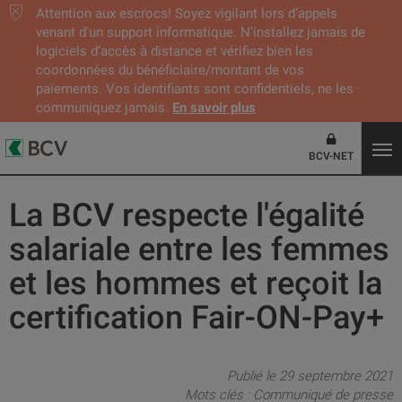
Attention aux escrocs! Soyez vigilant lors d’appels
venant d'un support informatique. N’installez jamais de
logiciels d’accès à distance et vérifiez bien les
coordonnées du bénéficiaire/montant de vos
paiements. Vos identifiants sont confidentiels, ne les
communiquez jamais.
En savoir plus
BCV-NET
La BCV respecte l'égalité
salariale entre les femmes
et les hommes et reçoit la
certification Fair-ON-Pay+
Publié le 29 septembre 2021
Mots clés :
Communiqué de presse