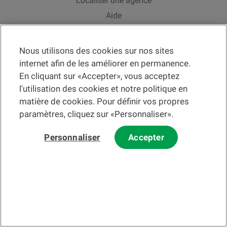
Localiser une agence
Aide
Actualités
Taux de change
Nous utilisons des cookies sur nos sites
internet afin de les améliorer en permanence.
En cliquant sur «Accepter», vous acceptez
l'utilisation des cookies et notre politique en
matière de cookies. Pour définir vos propres
Veuillez préalablement prendre connaissance des
c
onditions
d'utilisation du Site
et du
courrier électronique
.
paramètres, cliquez sur «Personnaliser».
Les informations et/ou documents en lien avec des instruments ou
services financiers au sens de la LSFin qui sont présentés sur ce site
Internet constituent en principe un support publicitaire selon ladite loi.
Personnaliser
Accepter
© 2002-2026 Banque Cantonale Vaudoise, tous droits réservés.
La BCV
Changer de section
Fr
Changer de langue