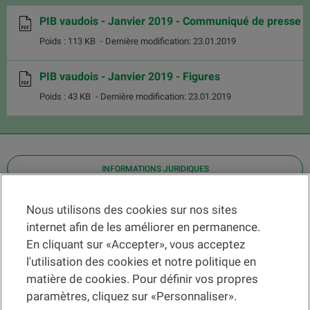
PIB vaudois - Janvier 2019 - Communiqué de presse
Poids : 113 KB
- Dernière modification: 23.01.2019
PIB vaudois - Janvier 2019 - Figures
Poids : 43 KB
- Dernière modification: 23.01.2019
INFORMATIONS JURIDIQUES
Contact
Nous utilisons des cookies sur nos sites
internet afin de les améliorer en permanence.
Localiser une agence
En cliquant sur «Accepter», vous acceptez
Aide
l'utilisation des cookies et notre politique en
Actualités
matière de cookies. Pour définir vos propres
Taux de change
paramètres, cliquez sur «Personnaliser».