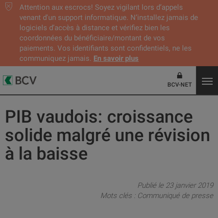
Attention aux escrocs! Soyez vigilant lors d’appels
venant d'un support informatique. N’installez jamais de
logiciels d’accès à distance et vérifiez bien les
coordonnées du bénéficiaire/montant de vos
paiements. Vos identifiants sont confidentiels, ne les
communiquez jamais.
En savoir plus
BCV-NET
PIB vaudois: croissance
solide malgré une révision
à la baisse
Publié le 23 janvier 2019
Mots clés :
Communiqué de presse