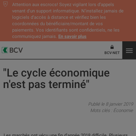
Attention aux escrocs! Soyez vigilant lors d’appels
venant d'un support informatique. N’installez jamais de
logiciels d’accès à distance et vérifiez bien les
coordonnées du bénéficiaire/montant de vos
paiements. Vos identifiants sont confidentiels, ne les
communiquez jamais.
En savoir plus
BCV-NET
"Le cycle économique
n'est pas terminé"
Publié le 8 janvier 2019
Mots clés :
Économie
Les marchés ont vécu une fin d'année 2018 difficile. Plusieurs