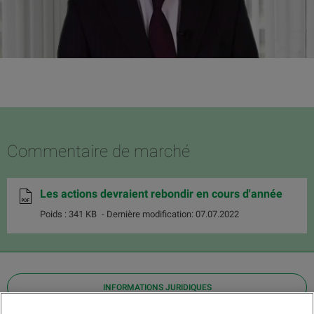
Commentaire de marché
Les actions devraient rebondir en cours d'année
Poids : 341 KB
- Dernière modification: 07.07.2022
INFORMATIONS JURIDIQUES