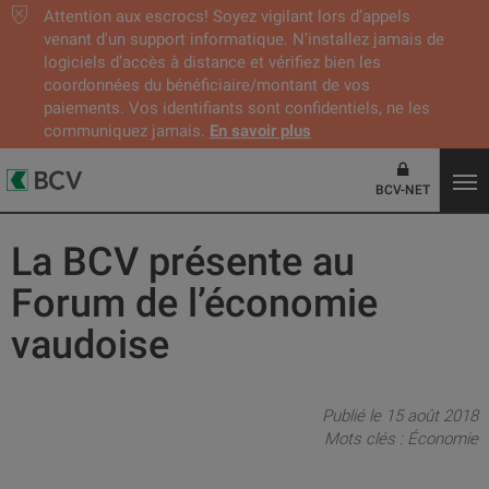
Attention aux escrocs! Soyez vigilant lors d’appels
venant d'un support informatique. N’installez jamais de
logiciels d’accès à distance et vérifiez bien les
coordonnées du bénéficiaire/montant de vos
paiements. Vos identifiants sont confidentiels, ne les
communiquez jamais.
En savoir plus
BCV-NET
La BCV présente au
Forum de l’économie
vaudoise
Publié le 15 août 2018
Mots clés :
Économie