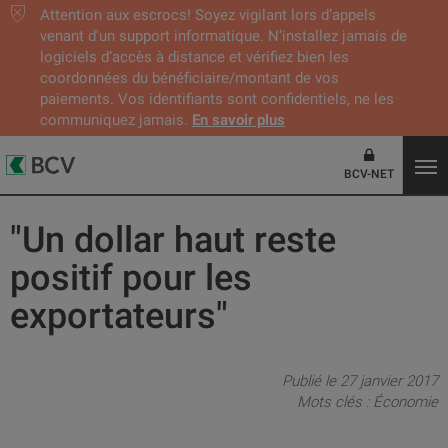
Attention aux escrocs! Soyez vigilant lors d’appels
venant d'un support informatique. N’installez jamais de
logiciels d’accès à distance et vérifiez bien les
coordonnées du bénéficiaire/montant de vos
paiements. Vos identifiants sont confidentiels, ne les
communiquez jamais.
En savoir plus
BCV-NET
"Un dollar haut reste
positif pour les
exportateurs"
Publié le 27 janvier 2017
Mots clés :
Économie