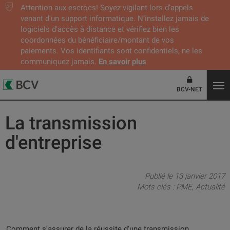
Attention aux escrocs! Soyez vigilant lors d’appels
venant d'un support informatique. N’installez jamais de
logiciels d’accès à distance et vérifiez bien les
coordonnées du bénéficiaire/montant de vos
paiements. Vos identifiants sont confidentiels, ne les
communiquez jamais.
En savoir plus
BCV-NET
La transmission
d'entreprise
Publié le 13 janvier 2017
Mots clés :
PME
Actualité
Comment s'assurer de la réussite d'une transmission