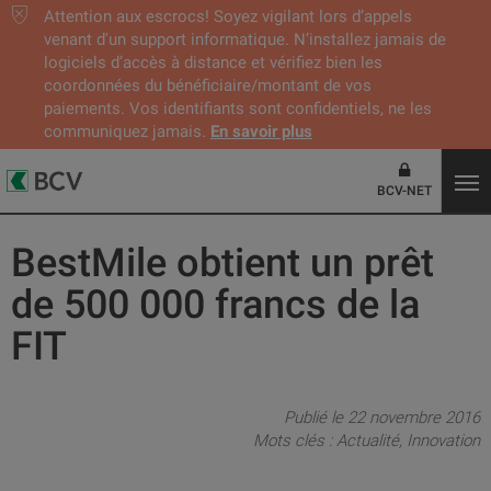
Attention aux escrocs! Soyez vigilant lors d’appels
venant d'un support informatique. N’installez jamais de
logiciels d’accès à distance et vérifiez bien les
coordonnées du bénéficiaire/montant de vos
paiements. Vos identifiants sont confidentiels, ne les
communiquez jamais.
En savoir plus
BCV-NET
BestMile obtient un prêt
de 500 000 francs de la
FIT
Publié le 22 novembre 2016
Mots clés :
Actualité
Innovation