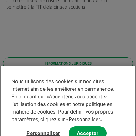
somme qui sera renouvelée pendant dix ans, afin de
permettre à la FIT d’élargir ses soutiens.
INFORMATIONS JURIDIQUES
Contact
Nous utilisons des cookies sur nos sites
internet afin de les améliorer en permanence.
Localiser une agence
En cliquant sur «Accepter», vous acceptez
Aide
l'utilisation des cookies et notre politique en
Actualités
matière de cookies. Pour définir vos propres
Taux de change
paramètres, cliquez sur «Personnaliser».
Personnaliser
Accepter