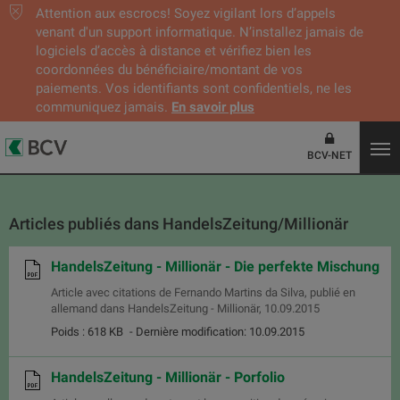
Attention aux escrocs! Soyez vigilant lors d’appels
venant d'un support informatique. N’installez jamais de
logiciels d’accès à distance et vérifiez bien les
coordonnées du bénéficiaire/montant de vos
paiements. Vos identifiants sont confidentiels, ne les
communiquez jamais.
En savoir plus
BCV-NET
Articles publiés dans HandelsZeitung/Millionär
HandelsZeitung - Millionär - Die perfekte Mischung
Article avec citations de Fernando Martins da Silva, publié en
allemand dans HandelsZeitung - Millionär, 10.09.2015
Poids : 618 KB
- Dernière modification: 10.09.2015
HandelsZeitung - Millionär - Porfolio