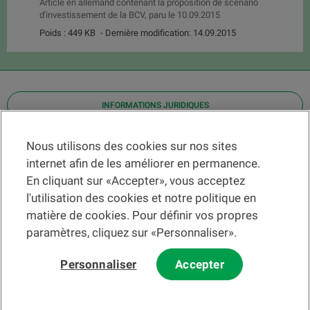
Article en allemand contenant la proposition de scénario
d'investissement de la BCV, paru le 10.09.2015
Poids : 449 KB
- Dernière modification: 14.09.2015
INFORMATIONS JURIDIQUES
Contact
Nous utilisons des cookies sur nos sites
internet afin de les améliorer en permanence.
Localiser une agence
En cliquant sur «Accepter», vous acceptez
Aide
l'utilisation des cookies et notre politique en
Actualités
matière de cookies. Pour définir vos propres
Taux de change
paramètres, cliquez sur «Personnaliser».
Personnaliser
Accepter
Veuillez préalablement prendre connaissance des
c
onditions