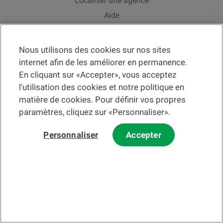
Localiser une agence
Aide
Actualités
Taux de change
Nous utilisons des cookies sur nos sites
internet afin de les améliorer en permanence.
En cliquant sur «Accepter», vous acceptez
l'utilisation des cookies et notre politique en
matière de cookies. Pour définir vos propres
Veuillez préalablement prendre connaissance des
c
onditions
d'utilisation du Site
et du
courrier électronique
.
paramètres, cliquez sur «Personnaliser».
Les informations et/ou documents en lien avec des instruments ou
services financiers au sens de la LSFin qui sont présentés sur ce site
Internet constituent en principe un support publicitaire selon ladite loi.
Personnaliser
Accepter
© 2002-2026 Banque Cantonale Vaudoise, tous droits réservés.
La BCV
Changer de section
Fr
Changer de langue