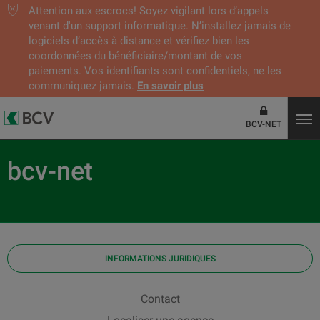
Attention aux escrocs! Soyez vigilant lors d’appels
venant d'un support informatique. N’installez jamais de
logiciels d’accès à distance et vérifiez bien les
coordonnées du bénéficiaire/montant de vos
paiements. Vos identifiants sont confidentiels, ne les
communiquez jamais.
En savoir plus
BCV-NET
bcv-net
INFORMATIONS JURIDIQUES
Contact