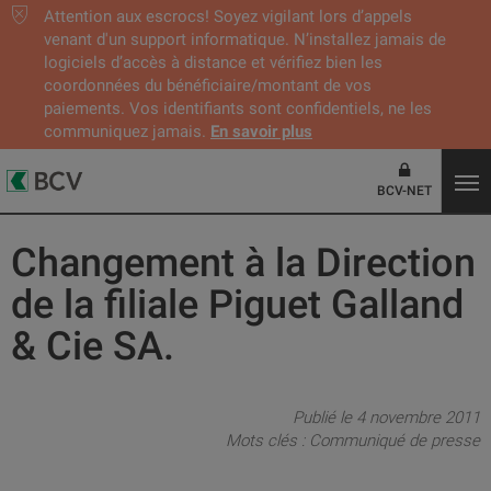
Attention aux escrocs! Soyez vigilant lors d’appels
venant d'un support informatique. N’installez jamais de
logiciels d’accès à distance et vérifiez bien les
coordonnées du bénéficiaire/montant de vos
paiements. Vos identifiants sont confidentiels, ne les
communiquez jamais.
En savoir plus
BCV-NET
Changement à la Direction
de la filiale Piguet Galland
& Cie SA.
Publié le 4 novembre 2011
Mots clés :
Communiqué de presse