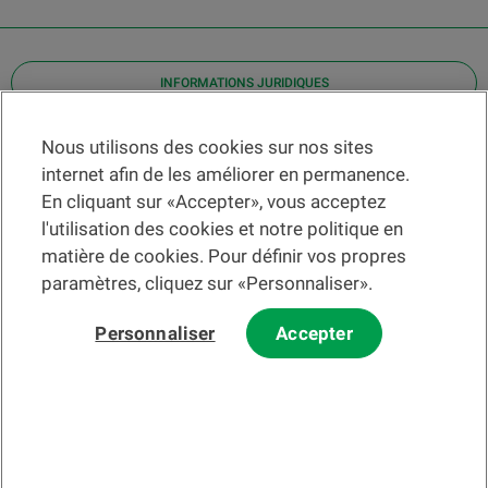
INFORMATIONS JURIDIQUES
Contact
Nous utilisons des cookies sur nos sites
internet afin de les améliorer en permanence.
Localiser une agence
En cliquant sur «Accepter», vous acceptez
Aide
l'utilisation des cookies et notre politique en
Actualités
matière de cookies. Pour définir vos propres
Taux de change
paramètres, cliquez sur «Personnaliser».
Personnaliser
Accepter
Veuillez préalablement prendre connaissance des
c
onditions
d'utilisation du Site
et du
courrier électronique
.
Les informations et/ou documents en lien avec des instruments ou
services financiers au sens de la LSFin qui sont présentés sur ce site
Internet constituent en principe un support publicitaire selon ladite loi.
© 2002-2026 Banque Cantonale Vaudoise, tous droits réservés.