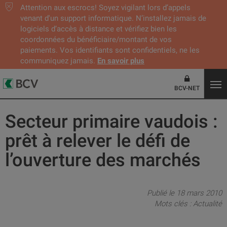
Attention aux escrocs! Soyez vigilant lors d’appels
venant d'un support informatique. N’installez jamais de
logiciels d’accès à distance et vérifiez bien les
coordonnées du bénéficiaire/montant de vos
paiements. Vos identifiants sont confidentiels, ne les
communiquez jamais.
En savoir plus
BCV-NET
Secteur primaire vaudois :
prêt à relever le défi de
l’ouverture des marchés
Publié le 18 mars 2010
Mots clés :
Actualité