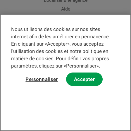
Localiser une agence
Aide
Actualités
Taux de change
Nous utilisons des cookies sur nos sites
internet afin de les améliorer en permanence.
En cliquant sur «Accepter», vous acceptez
l'utilisation des cookies et notre politique en
matière de cookies. Pour définir vos propres
Veuillez préalablement prendre connaissance des
c
onditions
d'utilisation du Site
et du
courrier électronique
.
paramètres, cliquez sur «Personnaliser».
Les informations et/ou documents en lien avec des instruments ou
services financiers au sens de la LSFin qui sont présentés sur ce site
Internet constituent en principe un support publicitaire selon ladite loi.
Personnaliser
Accepter
© 2002-2026 Banque Cantonale Vaudoise, tous droits réservés.
La BCV
Changer de section
Fr
Changer de langue