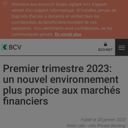
Attention aux escrocs! Soyez vigilant lors d’appels
venant d'un support informatique. N’installez jamais de
logiciels d’accès à distance et vérifiez bien les
coordonnées du bénéficiaire/montant de vos
paiements. Vos identifiants sont confidentiels, ne les
communiquez jamais.
En savoir plus
BCV-NET
Premier trimestre 2023:
un nouvel environnement
plus propice aux marchés
financiers
Publié le 30 janvier 2023
Mots clés :
Info Private Banking