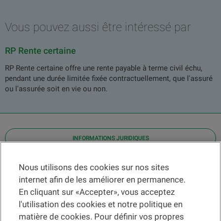
Vous pouvez aussi être intéressé par
RP Rente certaine
RP Rente certaine offre une rente payable à terme civil échu,
pendant une durée limitée fixée contractuellement, que l'assuré
ou l'assurée soit en vie ou non.
INFORMATIONS JURIDIQUES
Contact
Nous utilisons des cookies sur nos sites
internet afin de les améliorer en permanence.
Localiser une agence
En cliquant sur «Accepter», vous acceptez
Aide
l'utilisation des cookies et notre politique en
Actualités
matière de cookies. Pour définir vos propres