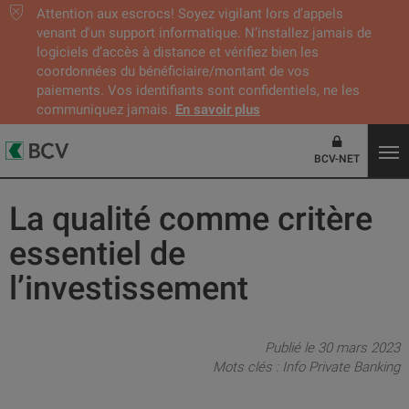
Attention aux escrocs! Soyez vigilant lors d’appels
venant d'un support informatique. N’installez jamais de
logiciels d’accès à distance et vérifiez bien les
coordonnées du bénéficiaire/montant de vos
paiements. Vos identifiants sont confidentiels, ne les
communiquez jamais.
En savoir plus
BCV-NET
La qualité comme critère
essentiel de
l’investissement
Publié le 30 mars 2023
Mots clés :
Info Private Banking