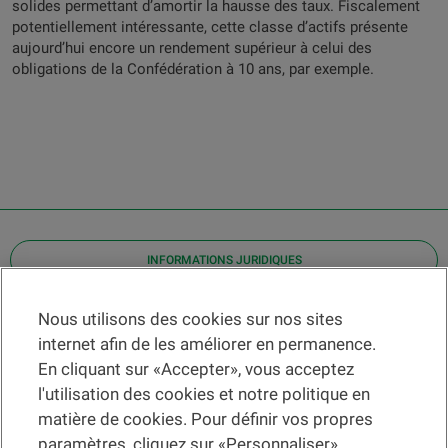
solides permettant d’amortir la hausse des taux. Fiscalement
potentiellement intéressante, cette classe d’actifs présente
aujourd’hui encore un rendement supérieur à celui des
obligations de la Confédération à 10 ans, par exemple.
INFORMATIONS JURIDIQUES
Contact
Nous utilisons des cookies sur nos sites
internet afin de les améliorer en permanence.
Localiser une agence
En cliquant sur «Accepter», vous acceptez
Aide
l'utilisation des cookies et notre politique en
Actualités
matière de cookies. Pour définir vos propres
Taux de change
paramètres, cliquez sur «Personnaliser».