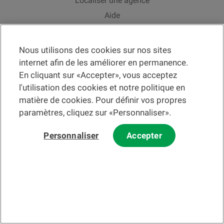
Localiser une agence
Aide
Actualités
Taux de change
Nous utilisons des cookies sur nos sites
internet afin de les améliorer en permanence.
En cliquant sur «Accepter», vous acceptez
l'utilisation des cookies et notre politique en
matière de cookies. Pour définir vos propres
Veuillez préalablement prendre connaissance des
c
onditions
d'utilisation du Site
et du
courrier électronique
.
paramètres, cliquez sur «Personnaliser».
Les informations et/ou documents en lien avec des instruments ou
services financiers au sens de la LSFin qui sont présentés sur ce site
Internet constituent en principe un support publicitaire selon ladite loi.
Personnaliser
Accepter
© 2002-2026 Banque Cantonale Vaudoise, tous droits réservés.
Private Banking
Changer de section
Fr
Changer de langue