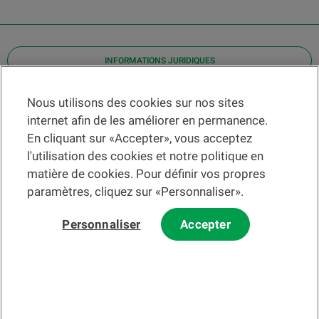
INFORMATIONS JURIDIQUES
Contact
Nous utilisons des cookies sur nos sites
internet afin de les améliorer en permanence.
Localiser une agence
En cliquant sur «Accepter», vous acceptez
Aide
l'utilisation des cookies et notre politique en
Actualités
matière de cookies. Pour définir vos propres
Taux de change
paramètres, cliquez sur «Personnaliser».
Personnaliser
Accepter
Veuillez préalablement prendre connaissance des
c
onditions
d'utilisation du Site
et du
courrier électronique
.
Les informations et/ou documents en lien avec des instruments ou
services financiers au sens de la LSFin qui sont présentés sur ce site
Internet constituent en principe un support publicitaire selon ladite loi.