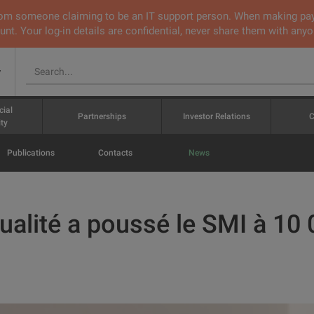
 from someone claiming to be an IT support person. When making pa
nt. Your log-in details are confidential, never share them with anyo
v
cial
Partnerships
Investor Relations
C
ty
Publications
Contacts
News
ualité a poussé le SMI à 10 