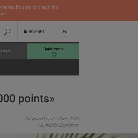
yments, be sure to check the
ne!
BCV-NET
En
Quick menu
areers
000 points»
Published on 21 June 2019
Keywords
Économie