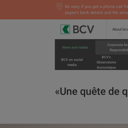
Be wary if you get a phone call
payee's bank details and the amou
About bc
Corporate So
News and media
Responsibili
BCV’s
BCV on social
Observatoire
media
économique
«Une quête de q