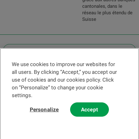
cantonales, dans le
réseau le plus étendu de
Suisse
OTHER LEGAL INFORMATION
We use cookies to improve our websites for
Find a branch
all users. By clicking “Accept,” you accept our
Help and contact
use of cookies and our cookies policy. Click
News
on “Personalize” to change your cookie
settings.
Change rate
Personalize
Accept
Please read our
website
and
email
Terms and Conditions before using
our website or contacting us by email.