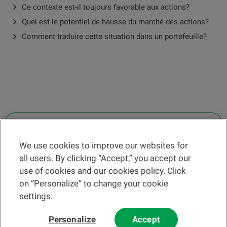
Ce contexte est-il toujours favorable aux actions?
Quel est le potentiel de hausse du marché des actions?
Comment traduire cette situation dans un portefeuille?
OTHER LEGAL INFORMATION
We use cookies to improve our websites for
Find a branch
all users. By clicking “Accept,” you accept our
Help and contact
use of cookies and our cookies policy. Click
News
on “Personalize” to change your cookie
settings.
Change rate
Personalize
Accept