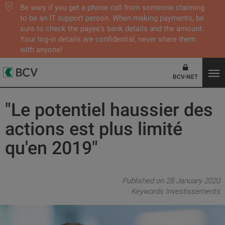
Be wary if you get a phone call from someone claiming
to be an IT support person. When making payments, be
sure to check the payee's bank details and the amount.
Your log-in details are confidential, never share them
with anyone!
BCV-NET
"Le potentiel haussier des
actions est plus limité
qu'en 2019"
Published on 28 January 2020
Keywords
Investissements