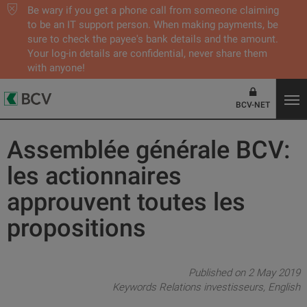
Be wary if you get a phone call from someone claiming
to be an IT support person. When making payments, be
sure to check the payee's bank details and the amount.
Your log-in details are confidential, never share them
with anyone!
BCV-NET
Assemblée générale BCV:
les actionnaires
approuvent toutes les
propositions
Published on 2 May 2019
Keywords
Relations investisseurs
English