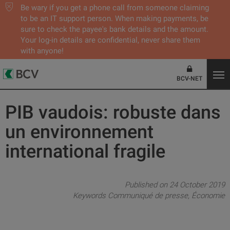
Be wary if you get a phone call from someone claiming
to be an IT support person. When making payments, be
sure to check the payee's bank details and the amount.
Your log-in details are confidential, never share them
with anyone!
BCV-NET
PIB vaudois: robuste dans
un environnement
international fragile
Published on 24 October 2019
Keywords
Communiqué de presse
Économie