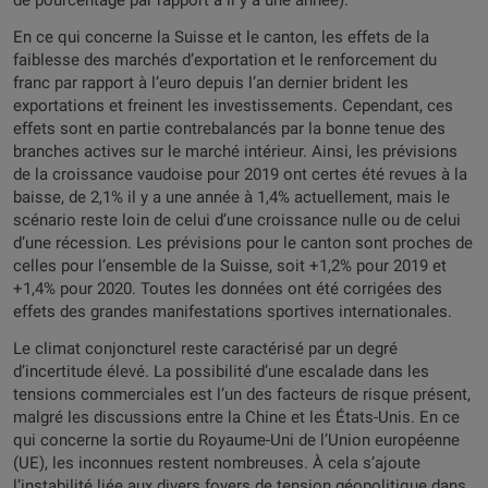
de pourcentage par rapport à il y a une année).
En ce qui concerne la Suisse et le canton, les effets de la
faiblesse des marchés d’exportation et le renforcement du
franc par rapport à l’euro depuis l’an dernier brident les
exportations et freinent les investissements. Cependant, ces
effets sont en partie contrebalancés par la bonne tenue des
branches actives sur le marché intérieur. Ainsi, les prévisions
de la croissance vaudoise pour 2019 ont certes été revues à la
baisse, de 2,1% il y a une année à 1,4% actuellement, mais le
scénario reste loin de celui d’une croissance nulle ou de celui
d’une récession. Les prévisions pour le canton sont proches de
celles pour l’ensemble de la Suisse, soit +1,2% pour 2019 et
+1,4% pour 2020. Toutes les données ont été corrigées des
effets des grandes manifestations sportives internationales.
Le climat conjoncturel reste caractérisé par un degré
d’incertitude élevé. La possibilité d’une escalade dans les
tensions commerciales est l’un des facteurs de risque présent,
malgré les discussions entre la Chine et les États-Unis. En ce
qui concerne la sortie du Royaume-Uni de l’Union européenne
(UE), les inconnues restent nombreuses. À cela s’ajoute
l’instabilité liée aux divers foyers de tension géopolitique dans