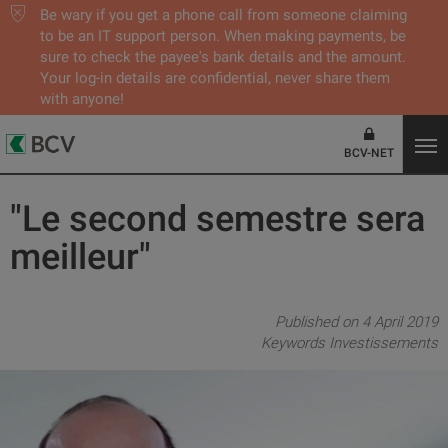
Be wary if you get a phone call from someone claiming
to be an IT support person. When making payments, be
sure to check the payee's bank details and the amount.
Your log-in details are confidential, never share them
with anyone!
BCV-NET
"Le second semestre sera
meilleur"
Published on 4 April 2019
Keywords
Investissements