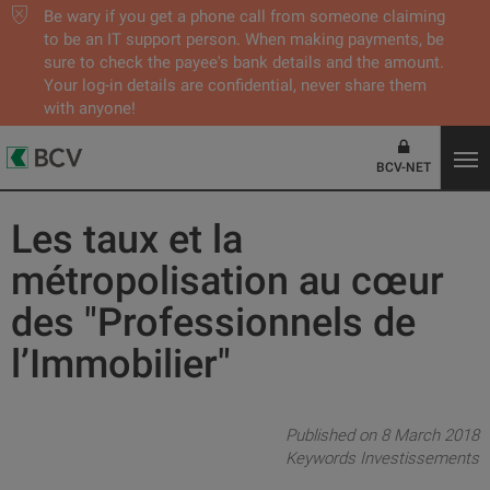
Be wary if you get a phone call from someone claiming
to be an IT support person. When making payments, be
sure to check the payee's bank details and the amount.
Your log-in details are confidential, never share them
with anyone!
BCV-NET
Les taux et la
métropolisation au cœur
des "Professionnels de
l’Immobilier"
Published on 8 March 2018
Keywords
Investissements