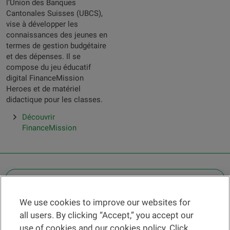
l’Union des Banques
Cantonales Suisses (UBCS),
vise à développer les
connaissances des jeunes en
termes de gestion budgétaire
et des dépenses. Il se
compose du jeu éducatif
digital FinanceMission
Heroes et de matériel
didactique pour les classes.
Découvrir
FinanceMission
OTHER LEGAL INFORMATION
We use cookies to improve our websites for
Find a branch
all users. By clicking “Accept,” you accept our
Help and contact
use of cookies and our cookies policy. Click