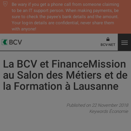
Be wary if you get a phone call from someone claiming
to be an IT support person. When making payments, be
sure to check the payee's bank details and the amount.
Your log-in details are confidential, never share them
with anyone!
BCV-NET
La BCV et FinanceMission
au Salon des Métiers et de
la Formation à Lausanne
Published on 22 November 2018
Keywords
Économie