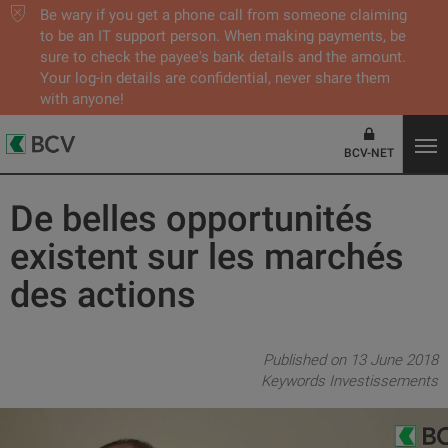
Be wary if you get a phone call from someone claiming
to be an IT support person. When making payments, be
sure to check the payee's bank details and the amount.
Your log-in details are confidential, never share them
with anyone!
BCV-NET
De belles opportunités
existent sur les marchés
des actions
Published on 13 June 2018
Keywords
Investissements