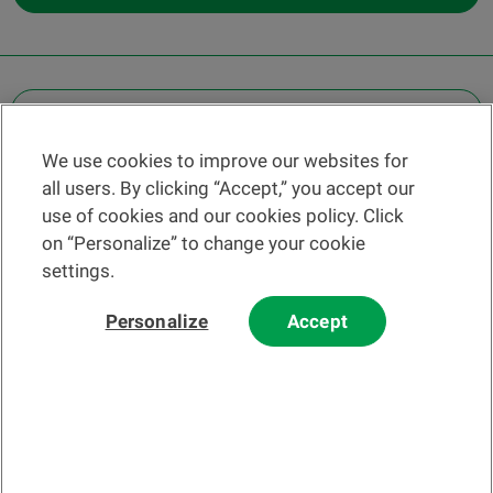
OTHER LEGAL INFORMATION
We use cookies to improve our websites for
Find a branch
all users. By clicking “Accept,” you accept our
Help and contact
use of cookies and our cookies policy. Click
News
on “Personalize” to change your cookie
settings.
Change rate
Personalize
Accept
Please read our
website
and
email
Terms and Conditions before using
our website or contacting us by email.
In principle, any information and/or documents appearing on this
website that relate to financial instruments or services within the
meaning of the Swiss Financial Services Act (FinSA) are considered
advertising materials pursuant to this Act.