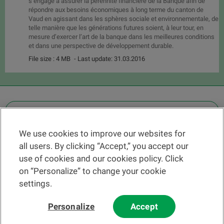
s’engage à assurer la pérennité financière de la Banque afin de
répondre aux besoins économiques à long terme du canton de
Vaud en agissant dans les sphères sociale et environnementale, de
telle manière que les générations futures soient, à leur tour, en
mesure d’exercer l’art de la banque dans les meilleures conditions
et dans une perspective de développement durable.
File size : 4 MB
- Last update: 31.03.2016
OTHER LEGAL INFORMATION
We use cookies to improve our websites for
Find a branch
all users. By clicking “Accept,” you accept our
Help and contact
use of cookies and our cookies policy. Click
News
on “Personalize” to change your cookie
settings.
Change rate
Personalize
Accept