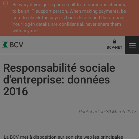
Be wary if you get a phone call from someone claiming
to be an IT support person. When making payments, be
sure to check the payee's bank details and the amount.
Your log-in details are confidential, never share them
with anyone!
BCV-NET
Responsabilité sociale
d'entreprise: données
2016
Published on 30 March 2017
La BCV met à disposition sur son site web les principales