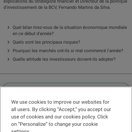
explications du Stratégiste financier et Directeur de la politique
d'investissement de la BCV, Fernando Martins da Silva.
Quel bilan tirez-vous de la situation économique mondiale
en ce début d'année?
Quels sont les principaux risques?
Pourquoi les marchés ont-ils si mal commencé l'année?
Quelle attitude les investisseurs doivent-ils adopter?
OTHER LEGAL INFORMATION
We use cookies to improve our websites for
Find a branch
all users. By clicking “Accept,” you accept our
Help and contact
use of cookies and our cookies policy. Click
News
on “Personalize” to change your cookie
settings.
Change rate