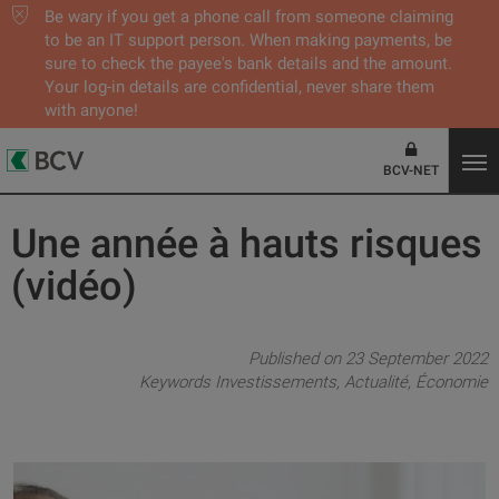
Be wary if you get a phone call from someone claiming
to be an IT support person. When making payments, be
sure to check the payee's bank details and the amount.
Your log-in details are confidential, never share them
with anyone!
BCV-NET
Une année à hauts risques
(vidéo)
Published on 23 September 2022
Keywords
Investissements
Actualité
Économie