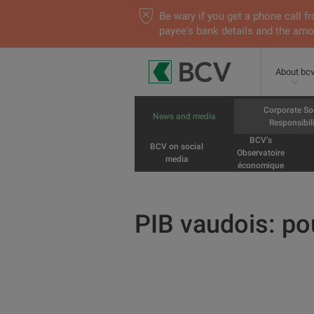
Be wary if you get a phone call
payee's bank details and the amou
About bc
Corporate So
News and media
Responsibili
BCV’s
BCV on social
Observatoire
media
économique
PIB vaudois: pou