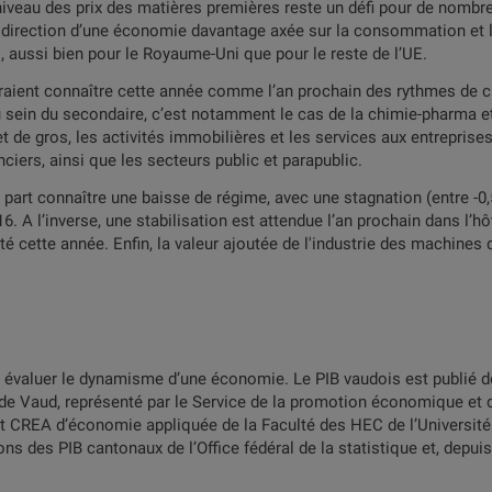
niveau des prix des matières premières reste un défi pour de nom
 direction d’une économie davantage axée sur la consommation et l
s, aussi bien pour le Royaume-Uni que pour le reste de l’UE.
vraient connaître cette année comme l’an prochain des rythmes de 
ein du secondaire, c’est notamment le cas de la chimie-pharma et d
de gros, les activités immobilières et les services aux entreprises,
ciers, ainsi que les secteurs public et parapublic.
a part connaître une baisse de régime, avec une stagnation (entre -0
 A l’inverse, une stabilisation est attendue l’an prochain dans l’hôt
ité cette année. Enfin, la valeur ajoutée de l'industrie des machines
r évaluer le dynamisme d’une économie. Le PIB vaudois est publié d
at de Vaud, représenté par le Service de la promotion économique e
tut CREA d’économie appliquée de la Faculté des HEC de l’Universi
s des PIB cantonaux de l’Office fédéral de la statistique et, depu