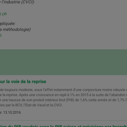
’industrie (CVCI):
i.ch
pliquée:
la méthodologie)
h
ur la voie de la reprise
e toujours modeste, sous l’effet notamment d’une conjoncture moins robuste q
e la reprise. Après une croissance en repli à 1% en 2015 à la suite de l’abandon 
er une hausse de son produit intérieur brut (PIB) de 1,6% cette année et de 1,7% l
es par la BCV, l’Etat de Vaud et la CVCI.
e: 13.10.2016
ion du PIB vaudois avec le PIB suisse et prévisions par branc