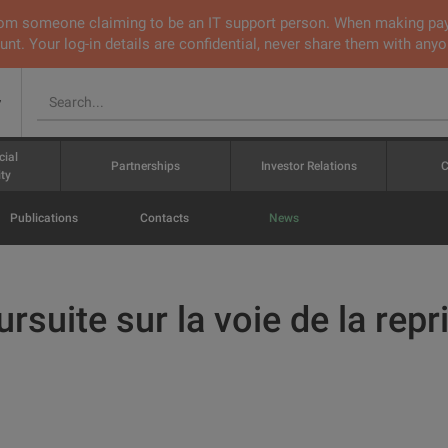
 from someone claiming to be an IT support person. When making pa
nt. Your log-in details are confidential, never share them with anyo
v
cial
Partnerships
Investor Relations
C
ty
Publications
Contacts
News
rsuite sur la voie de la repr