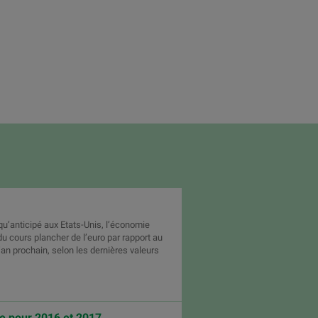
u’anticipé aux Etats-Unis, l’économie
du cours plancher de l’euro par rapport au
’an prochain, selon les dernières valeurs
he pour 2016 et 2017