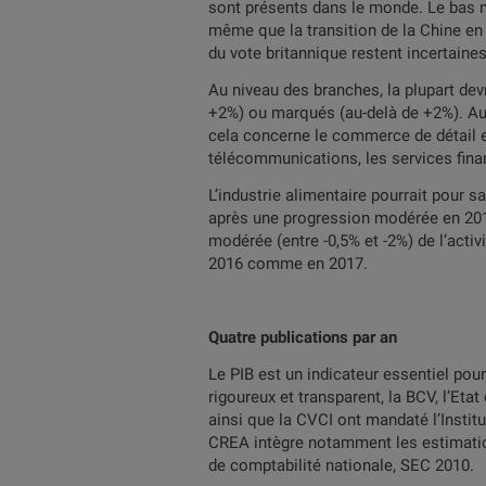
sont présents dans le monde. Le bas 
même que la transition de la Chine en
du vote britannique restent incertaine
Au niveau des branches, la plupart de
+2%) ou marqués (au-delà de +2%). Au s
cela concerne le commerce de détail et 
télécommunications, les services finan
L’industrie alimentaire pourrait pour s
après une progression modérée en 2016.
modérée (entre -0,5% et -2%) de l’activ
2016 comme en 2017.
Quatre publications par an
Le PIB est un indicateur essentiel pou
rigoureux et transparent, la BCV, l’Et
ainsi que la CVCI ont mandaté l’Insti
CREA intègre notamment les estimation
de comptabilité nationale, SEC 2010.