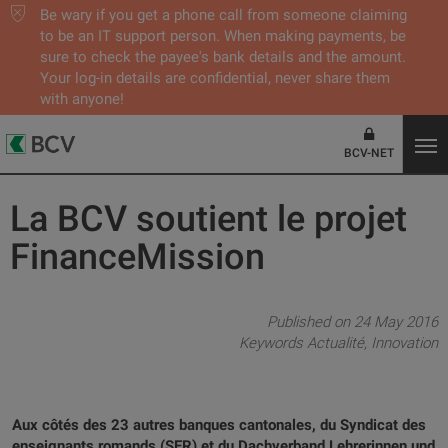
Be wary if you get a phone call from someone claiming
to be an IT support person. When making payments, be
sure to check the payee's bank details and the amount.
Your log-in details are confidential, never share them
with anyone!
BCV-NET
La BCV soutient le projet
FinanceMission
Published on 24 May 2016
Keywords
Actualité
Innovation
Aux côtés des 23 autres banques cantonales, du Syndicat des
enseignants romands (SER) et du Dachverband Lehrerinnen und