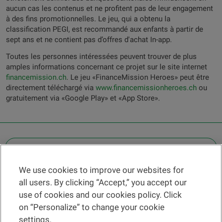
aucun cas les contenus et ne profitent pas de leur engagement
à des fins promotionnelles. Le jeu, qui a obtenu la
classification PEGI, est recommandé aux enfants à partir de
sept ans et ne contient pas d’offres d'achat In-app.
Toutes les personnes intéressées peuvent trouver de plus
amples informations concernant ce projet sur le site internet
financemission.ch
. Le jeu «FinanceMission Heroes» peut être
directement téléchargé via
www.financemissionheroes.ch
ou
gratuitement via «Google Play» et «App Store».
OTHER LEGAL INFORMATION
We use cookies to improve our websites for
Find a branch
all users. By clicking “Accept,” you accept our
Help and contact
use of cookies and our cookies policy. Click
News
on “Personalize” to change your cookie
settings.
Change rate