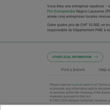
Vous êtes une entreprise vaudoise – s
Prix Entreprendre
Région Lausanne (PER
année cinq entreprises locales innovan
Outre quatre prix de CHF 10 000, un tr
responsable du Département PME à la BC
OTHER LEGAL INFORMATION
Find a branch
Help a
Please read our
website
and
email
Terms an
In principle, any information and/or documen
or services within the meaning of the Swiss
materials pursuant to this Act.
© 2002-2026 Banque Cantonale Vaudoise, al