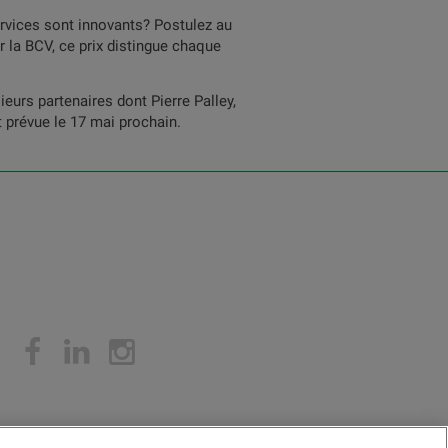
ervices sont innovants? Postulez au
r la BCV, ce prix distingue chaque
eurs partenaires dont Pierre Palley,
t prévue le 17 mai prochain.