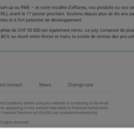
tart-up ou PME – et votre modèle d’affaires, vos produits ou vos s
L), avant le 17 janvier prochain. Soutenu depuis plus de dix ans pa
tes et à fort potentiel de développement.
ophée de CHF 50 000 est également remis. Le jury, composé de plusi
V, se réunit entre février et mars; la soirée de remise des prix es
nd contact
News
Change rate
d Conditions before using our website or contacting us by email.
ts appearing on this website that relate to financial instruments
 Financial Services Act (FinSA) are considered advertising
l rights reserved.