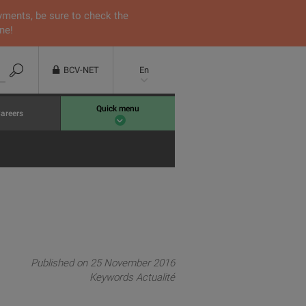
yments, be sure to check the
ne!
BCV-NET
En
Quick menu
areers
Published on 25 November 2016
Keywords
Actualité