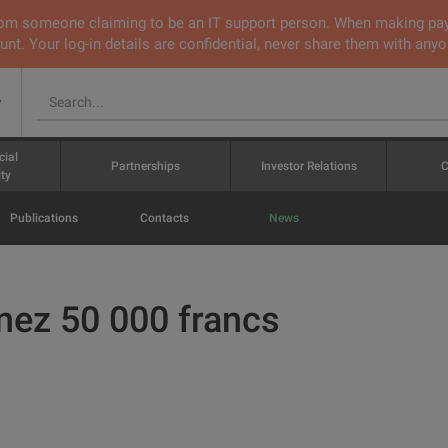
 from someone claiming to be an IT support person. When making pa
nt. Your log-in details are confidential, never share them with anyo
v
cial
Partnerships
Investor Relations
C
ty
Publications
Contacts
News
nez 50 000 francs