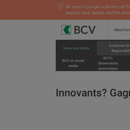
Be wary if you get a phone call
payee's bank details and the amou
About bc
Corporate So
News and media
Responsibili
BCV’s
BCV on social
Observatoire
media
économique
Innovants? Gag