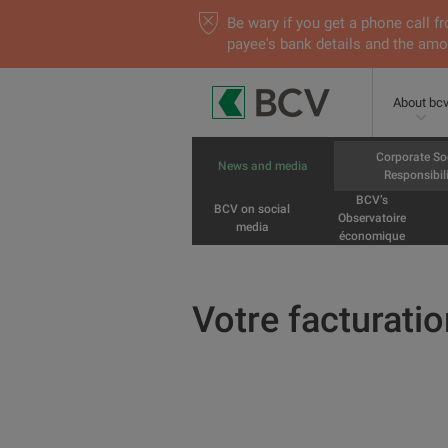
Be wary if you get a phone call
payee's bank details and the amou
About bc
Corporate So
News and media
Responsibili
BCV’s
BCV on social
Observatoire
media
économique
Votre facturati