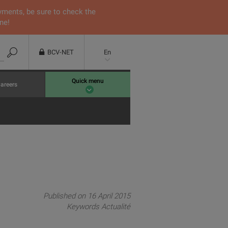
yments, be sure to check the
ne!
BCV-NET
En
Quick menu
areers
Published on 16 April 2015
Keywords
Actualité