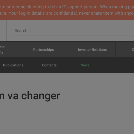
 from someone claiming to be an IT support person. When making pa
nt. Your log-in details are confidential, never share them with anyo
v
cial
Partnerships
Investor Relations
C
ty
Publications
Contacts
News
on va changer