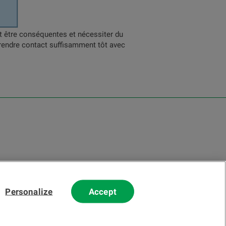
ent être conséquentes et nécessiter du
prendre contact suffisamment tôt avec
Personalize
Accept