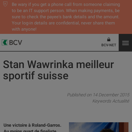
Be wary if you get a phone call from someone claiming
to be an IT support person. When making payments, be
sure to check the payee's bank details and the amount.
Your log-in details are confidential, never share them
with anyone!
BCV-NET
Stan Wawrinka meilleur
sportif suisse
Published on 14 December 2015
Keywords
Actualité
Une victoire à Roland-Garros.
Au moins quart de finaliste