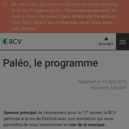
Be wary if you get a phone call from someone claiming
to be an IT support person. When making payments, be
sure to check the payee's bank details and the amount.
Your log-in details are confidential, never share them
with anyone!
BCV-NET
Paléo, le programme
Published on 14 April 2015
Keywords
Actualité
e
Sponsor principal
de l’événement pour la 11
année, la BCV
participe à la vie du Festival avec son animation qui vous
permettra de vous transformer en
star de la musique.