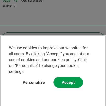
page " FB "
, des surprises
arrivent !
OTHER LEGAL INFORMATION
We use cookies to improve our websites for
Find a branch
all users. By clicking “Accept,” you accept our
Help and contact
use of cookies and our cookies policy. Click
News
on “Personalize” to change your cookie
settings.
Change rate
Personalize
Accept
Please read our
website
and
email
Terms and Conditions before using
our website or contacting us by email.
In principle, any information and/or documents appearing on this