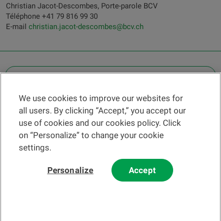
Christian Jacot-Descombes, Porte-parole BCV
Téléphone +41 79 816 99 30
E-mail
christian.jacot-descombes@bcv.ch
OTHER LEGAL INFORMATION
We use cookies to improve our websites for
Find a branch
all users. By clicking “Accept,” you accept our
Help and contact
use of cookies and our cookies policy. Click
News
on “Personalize” to change your cookie
settings.
Change rate
Personalize
Accept
Please read our
website
and
email
Terms and Conditions before using
our website or contacting us by email.
In principle, any information and/or documents appearing on this