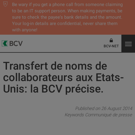
Be wary if you get a phone call from someone claiming
to be an IT support person. When making payments, be
sure to check the payee's bank details and the amount.
Your log-in details are confidential, never share them
with anyone!
BCV-NET
Transfert de noms de
collaborateurs aux Etats-
Unis: la BCV précise.
Published on 26 August 2014
Keywords
Communiqué de presse