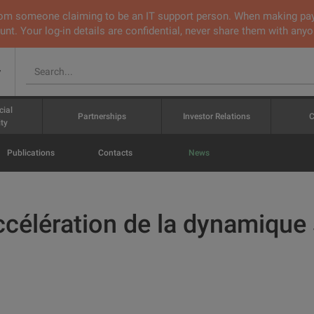
 from someone claiming to be an IT support person. When making pa
nt. Your log-in details are confidential, never share them with anyo
v
cial
Partnerships
Investor Relations
C
ty
Publications
Contacts
News
accélération de la dynamique