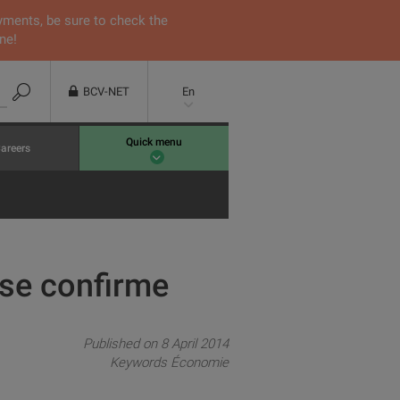
yments, be sure to check the
ne!
BCV-NET
En
Quick menu
areers
 se confirme
Published on 8 April 2014
Keywords
Économie