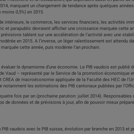
 2014, marquant un changement de tendance après quelques années di
u moins 0,5%) en 2015.
 intérieure, le commerce, les services financiers, les activités imm
lic et parapublic devraient afficher une croissance marquée cette an
prévisions tablent sur une accélération de l’activité avec une stabi
odérée en 2015. A l’inverse, un léger ralentissement est attendu dan
 marquée cette année, puis modérée l’an prochain.
r évaluer le dynamisme d’une économie. Le PIB vaudois est publié d
tat de Vaud – représenté par le Service de la promotion économique
tut CREA de macroéconomie appliquée de la Faculté des HEC de l’Un
e notamment les estimations des PIB cantonaux publiées par l’Office
 quatre fois par an (prochaine parution: juillet 2014). Responsables
s de données et de prévisions à jour, afin de pouvoir mieux préparer
 PIB vaudois avec le PIB suisse, évolution par branche en 2013 et p