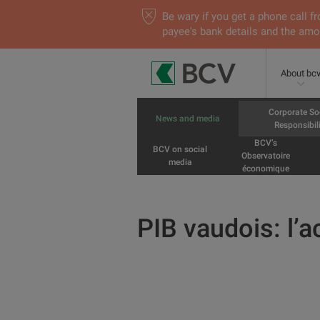
Be wary if you get a phone call
payee's bank details and the amou
About bc
Corporate So
News and media
Responsibili
BCV’s
BCV on social
Observatoire
media
économique
PIB vaudois: l’