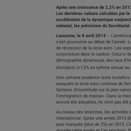
Après une croissance de 2,2% en 2013, 
Les dernières valeurs calculées par le
accélération de la dynamique conjonctu
national, les prévisions du Secrétaria
Lausanne, le 8 avril 2014
– L’amélior
s’est poursuivie au début de l’année. 
de récession de la zone euro. Les expo
conjoncture dans le canton. Celui-ci b
démographie dynamique, des taux d’int
d’emplois (+1,5% en rythme annuel au
Une certaine prudence reste toutefois 
auxquels la zone euro continue de faire
facteurs d’incertitude sur le plan nati
l’immigration de masse». Dans la mesur
encore été adoptées, ils n’ont pas été
Au niveau des branches, les activités i
international. Après une année 2013 dif
puis marquée (plus de 2%) en 2015. L’i
ajoutée cette année et l’an prochain. P