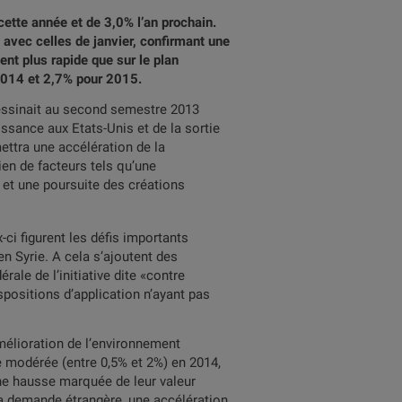
cette année et de 3,0% l’an prochain.
 avec celles de janvier, confirmant une
nt plus rapide que sur le plan
 2014 et 2,7% pour 2015.
dessinait au second semestre 2013
ssance aux Etats-Unis et de la sortie
ettra une accélération de la
en de facteurs tels qu’une
 et une poursuite des créations
ci figurent les défis importants
en Syrie. A cela s’ajoutent des
rale de l’initiative dite «contre
spositions d’application n’ayant pas
’amélioration de l’environnement
ce modérée (entre 0,5% et 2%) en 2014,
une hausse marquée de leur valeur
 la demande étrangère, une accélération