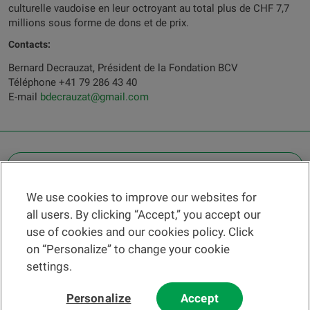
culturelle vaudoise en leur octroyant au total plus de CHF 7,7
millions sous forme de dons et de prix.
Contacts:
Bernard Decrauzat, Président de la Fondation BCV
Téléphone +41 79 286 43 40
E-mail
bdecrauzat@gmail.com
OTHER LEGAL INFORMATION
We use cookies to improve our websites for
Find a branch
all users. By clicking “Accept,” you accept our
Help and contact
use of cookies and our cookies policy. Click
News
on “Personalize” to change your cookie
settings.
Change rate
Personalize
Accept