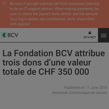
Be wary if you get a phone call from someone claiming
to be an IT support person. When making payments, be
sure to check the payee's bank details and the amount.
Your log-in details are confidential, never share them
with anyone!
BCV-NET
La Fondation BCV attribue
trois dons d’une valeur
totale de CHF 350 000
Published on 11 June 2014
Keywords
Communiqué de presse