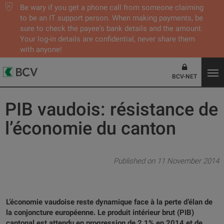
Be wary if you get a phone call from someone claiming
to be an IT support person. When making payments, be
sure to check the payee's bank details and the amount.
Your log-in details are confidential, never share them
with anyone!
BCV-NET
PIB vaudois: résistance de
l’économie du canton
Published on 11 November 2014
L’économie vaudoise reste dynamique face à la perte d’élan de
la conjoncture européenne. Le produit intérieur brut (PIB)
cantonal est attendu en progression de 2,1% en 2014 et de