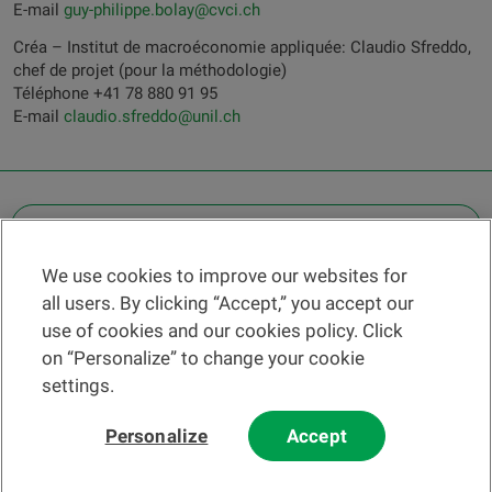
E-mail
guy-philippe.bolay@cvci.ch
Créa – Institut de macroéconomie appliquée: Claudio Sfreddo,
chef de projet (pour la méthodologie)
Téléphone +41 78 880 91 95
E-mail
claudio.sfreddo@unil.ch
OTHER LEGAL INFORMATION
We use cookies to improve our websites for
Find a branch
all users. By clicking “Accept,” you accept our
Help and contact
use of cookies and our cookies policy. Click
News
on “Personalize” to change your cookie
settings.
Change rate
Personalize
Accept