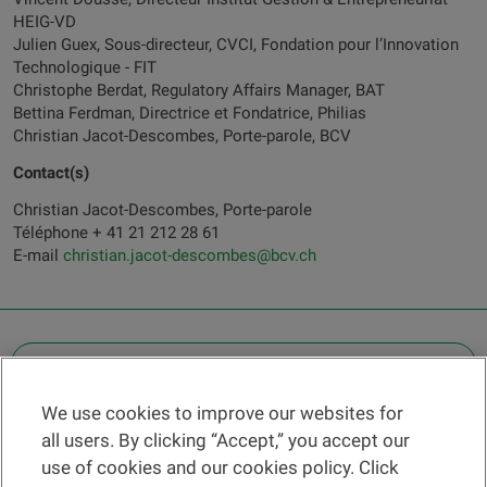
HEIG-VD
Julien Guex, Sous-directeur, CVCI, Fondation pour l’Innovation
Technologique - FIT
Christophe Berdat, Regulatory Affairs Manager, BAT
Bettina Ferdman, Directrice et Fondatrice, Philias
Christian Jacot-Descombes, Porte-parole, BCV
Contact(s)
Christian Jacot-Descombes, Porte-parole
Téléphone + 41 21 212 28 61
E-mail
christian.jacot-descombes@bcv.ch
OTHER LEGAL INFORMATION
We use cookies to improve our websites for
Find a branch
all users. By clicking “Accept,” you accept our
Help and contact
use of cookies and our cookies policy. Click