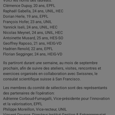
Voici les noms des lauréats:
Clémence Dupuy, 20 ans, EPFL
Raphaël Gabella, 24 ans, UNIL, HEC
Dorian Herle, 19 ans, EPFL
François Hofer, 23 ans, UNIL
Yannick Iseli, 24 ans, UNIL, HEC
Nicolas Meynet, 24 ans, UNIL, HEC
Antoinette Musard, 25 ans, HES-SO
Geoffrey Raposo, 21 ans, HEIG-VD
Hadrien Renold, 22 ans, EPFL
Florian Segginger, 24 ans, HEIG-VD
Ils partiront durant une semaine, au mois de septembre
prochain, afin de suivre des ateliers, visites, rencontres et
exercices organisés en collaboration avec Swissnex, le
consulat scientifique suisse à San Francisco.
Les membres du comité de sélection sont des représentants
des partenaires de l’opération:
Adrienne Corboud-Fumagalli, Vice-présidente pour l'innovation
et la valorisation, EPFL
Philippe Moreillon, Vice-recteur, UNIL
Vincent Dousse, Directeur Institut Gestion & Entrepreneuriat