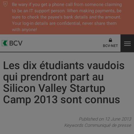
Be wary if you get a phone call from someone claiming
to be an IT support person. When making payments, be
sure to check the payee's bank details and the amount.
Your log-in details are confidential, never share them
with anyone!
BCV-NET
Les dix étudiants vaudois
qui prendront part au
Silicon Valley Startup
Camp 2013 sont connus
Published on 12 June 2013
Keywords
Communiqué de presse