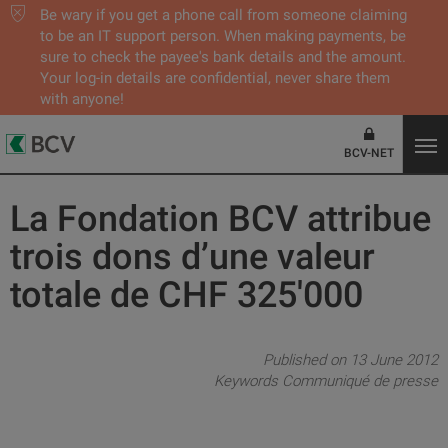
Be wary if you get a phone call from someone claiming
to be an IT support person. When making payments, be
sure to check the payee's bank details and the amount.
Your log-in details are confidential, never share them
with anyone!
BCV-NET
La Fondation BCV attribue
trois dons d’une valeur
totale de CHF 325'000
Published on 13 June 2012
Keywords
Communiqué de presse