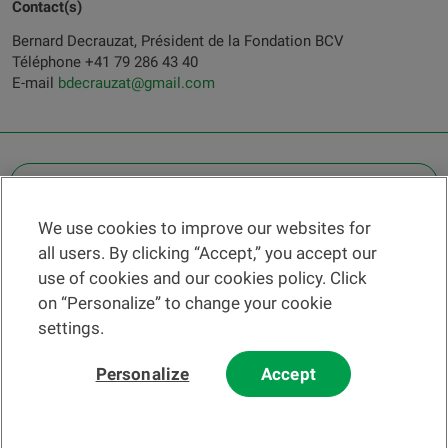
Contact(s)
Bernard Decrauzat, Président de la Fondation BCV
Téléphone +41 79 286 43 40
E-mail
bdecrauzat@gmail.com
OTHER LEGAL INFORMATION
We use cookies to improve our websites for
Find a branch
all users. By clicking “Accept,” you accept our
Help and contact
use of cookies and our cookies policy. Click
News
on “Personalize” to change your cookie
settings.
Change rate
Personalize
Accept
Please read our
website
and
email
Terms and Conditions before using